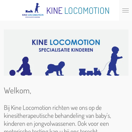
Ga
KINE
LOCOMOTION
direct
naar
de
hoofdinhoud
Welkom,
Bij Kine Locomotion richten we ons op de
kinesitherapeutische behandeling van baby's,
kinderen en jongvolwassenen. Ook voor een
motorische testing kan u bij ons terecht.